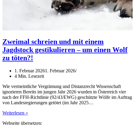
Zweimal schreien und mit einem
Jagdstock gestikulieren – um einen Wolf
zu töten?!
1. Februar 2026
1. Februar 2026
4 Min. Lesezeit
Wie vermeintliche Vergrämung und Distanzrecht Wissenschaft
ignorieren Bereits im jungen Jahr 2026 wurden in Österreich vier
nach der FFH-Richtlinie (92/43/EWG) geschützte Wölfe im Auftrag
von Landesregierungen getötet (im Jahr 2025…
Zweimal
Weiterlesen »
schreien
Webseite übersetzen:
und
mit
einem