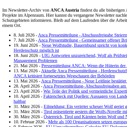
Im Newsletter-Archiv von
ANCA Austria
findest du alle bisherigen
Projekte im Alpenraum. Hier kannst du vergangene Newsletter nachle
Schutzgebieten informieren. Bleib auf dem Laufenden über die Arbei
einem Ort.
8. Juli 2026
-
Anca Pressemitteilung - Abschussfreigabe Steier
7. Juli 2026
-
Anca Pressemitteilung - Gemeinsamer offener Br
19. Juni 2026
-
Neue Wolfstudie, Bauernbund spricht von konkr
Herdenschutz möglich ist
18. Juni 2026
-
UIG Antworten unzureichend, Wolf als Prüfstei
Management Problemen
21. Mai 2026
-
Pressemitteilung ANCA: Wenn die Hüterin der eu
13. Mai 2026
-
Aktuelle Anca Pressemitteilung - Herdenschut
ANCA kritisiert fortgesetztes Wegschauen der Behörden
13. Mai 2026
-
Anca Pressemitteilung - Neue Leitlinie bestätig
28. April 2026
-
Anca Pressemitteilung- Abschussfreigaben am
23. April 2026
-
Wie Teile der Politik und vermeintliche Expert
10. April 2026
-
Faktencheck mit Quellen: Aussagen von Landesh
haltbar
31. März 2026
-
Eilmeldung: Ein verirrter scheuer Wolf geriet
31. März 2026
-
Tirol präsentierte gestern die Wolfs-Novelle m
30. März 2026
-
Österreich, Tirol und Kärnten beim Wolf un
10. Februar 2026
-
Mehr als 100 Organisationen setzen europa
9. Februar 2026
-
EU Umweltomnibus: Geleakte EU-Dokumente z