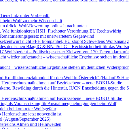
ierschutz unter Vorbehalt!
 beim Wolf zu mehr Wissenschaft
um drückt Wolf-Bewertung politisch nach unten
, Wie funktionieren HSH, Fischotter Verordnung EU Rechtswidrig
s Renaturierungsgesetz mit unerwartetem Gegenwind
gesetzentwurf nicht FFH kompatibel, EU stoppt Schwedens Wolfsmana
g des deutschen BJagdG & BNatSchG – Rechtssicherheit für das Wolf
Wolfsbericht – Politisch gesetzter Zielwert von 170 Tieren klar zur
icht wieder aufgetaucht – wissenschaftliche Ergebnisse stehen im deutl
taucht – wissenschaftliche Ergebnisse stehen im deutlichen Widerspruc
nd Konfliktpotenzialmodell für den Wolf in Österreich“ (Hatlauf & Ha
von Herdenschutzmaßnahmen auf Bezirksebene – neue BOKU-Studie
skarte, Rewilding durch die Hintertür, IUCN Entscheidung gegen die 
von Herdenschutzmaßnahmen auf Bezirksebene – neue BOKU-Studie
ring als Voraussetzung für Ausnahmegenehmigungen beim Wolf
deln bei konkreter Wolfsgefahr
 Herdenschutz jetzt notwendig ist
ol (August/September 2025)
 Österreichs Almen und Heimweiden