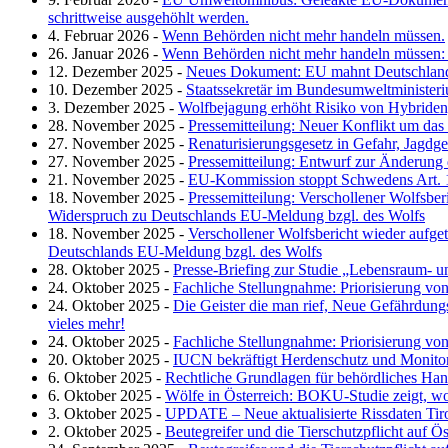
schrittweise ausgehöhlt werden.
4. Februar 2026
-
Wenn Behörden nicht mehr handeln müssen.
26. Januar 2026
-
Wenn Behörden nicht mehr handeln müssen: T
12. Dezember 2025
-
Neues Dokument: EU mahnt Deutschland
10. Dezember 2025
-
Staatssekretär im Bundesumweltministeri
3. Dezember 2025
-
Wolfbejagung erhöht Risiko von Hybriden
28. November 2025
-
Pressemitteilung: Neuer Konflikt um da
27. November 2025
-
Renaturisierungsgesetz in Gefahr, Jagd
27. November 2025
-
Pressemitteilung: Entwurf zur Änderun
21. November 2025
-
EU-Kommission stoppt Schwedens Art. 17 
18. November 2025
-
Pressemitteilung: Verschollener Wolfsber
Widerspruch zu Deutschlands EU-Meldung bzgl. des Wolfs
18. November 2025
-
Verschollener Wolfsbericht wieder aufge
Deutschlands EU-Meldung bzgl. des Wolfs
28. Oktober 2025
-
Presse‑Briefing zur Studie „Lebensraum‑ u
24. Oktober 2025
-
Fachliche Stellungnahme: Priorisierung 
24. Oktober 2025
-
Die Geister die man rief, Neue Gefährdung
vieles mehr!
24. Oktober 2025
-
Fachliche Stellungnahme: Priorisierung 
20. Oktober 2025
-
IUCN bekräftigt Herdenschutz und Monito
6. Oktober 2025
-
Rechtliche Grundlagen für behördliches Han
6. Oktober 2025
-
Wölfe in Österreich: BOKU-Studie zeigt, wo
3. Oktober 2025
-
UPDATE – Neue aktualisierte Rissdaten Tir
2. Oktober 2025
-
Beutegreifer und die Tierschutzpflicht auf