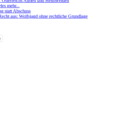
auf Österreichs Almen und Heimweiden
les mehr...
ng statt Abschuss
Recht aus: Wolfsjagd ohne rechtliche Grundlage
n