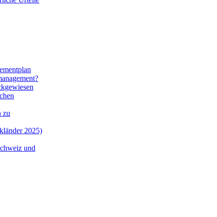
gementplan
smanagement?
ückgewiesen
ichen
h zu
ckländer 2025)
Schweiz und