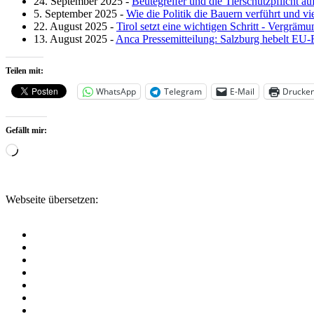
24. September 2025
-
Beutegreifer und die Tierschutzpflicht 
5. September 2025
-
Wie die Politik die Bauern verführt und vie
22. August 2025
-
Tirol setzt eine wichtigen Schritt - Vergrämu
13. August 2025
-
Anca Pressemitteilung: Salzburg hebelt EU-
Teilen mit:
WhatsApp
Telegram
E-Mail
Drucke
Gefällt mir:
Wird
geladen …
Webseite übersetzen: