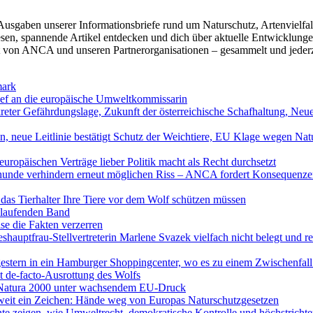
 Ausgaben unserer Informationsbriefe rund um Naturschutz, Artenvielfa
sen, spannende Artikel entdecken und dich über aktuelle Entwicklunge
t von ANCA und unseren Partnerorganisationen – gesammelt und jederz
mark
ief an die europäische Umweltkommissarin
eter Gefährdungslage, Zukunft der österreichische Schafhaltung, Neue
n, neue Leitlinie bestätigt Schutz der Weichtiere, EU Klage wegen Na
ropäischen Verträge lieber Politik macht als Recht durchsetzt
zhunde verhindern erneut möglichen Riss – ANCA fordert Konsequenz
t das Tierhalter Ihre Tiere vor dem Wolf schützen müssen
 laufenden Band
ise die Fakten verzerren
auptfrau-Stellvertreterin Marlene Svazek vielfach nicht belegt und rec
 gestern in ein Hamburger Shoppingcenter, wo es zu einem Zwischenfal
it de-facto-Ausrottung des Wolfs
d Natura 2000 unter wachsendem EU-Druck
weit ein Zeichen: Hände weg von Europas Naturschutzgesetzen
eigen, wie Umweltrecht, demokratische Kontrolle und höchstrichterl