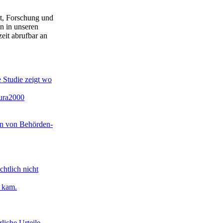
lt, Forschung und
n in unseren
eit abrufbar an
 Studie zeigt wo
tura2000
en von Behörden-
htlich nicht
l kam.
iche Urteile